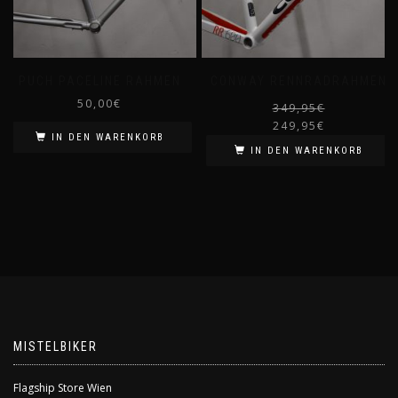
PUCH PACELINE RAHMEN
CONWAY RENNRADRAHMEN
50,00
€
349,95
€
249,95
€
IN DEN WARENKORB
i
IN DEN WARENKORB
MISTELBIKER
Flagship Store Wien