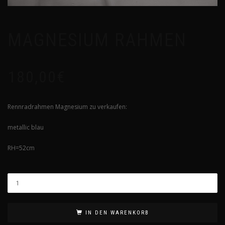
MAGNESIUM RAHMEN
180,00
€
Rennradrahmen Magnesium zu verkaufen:
metallic blau
RH=52cm
IN DEN WARENKORB