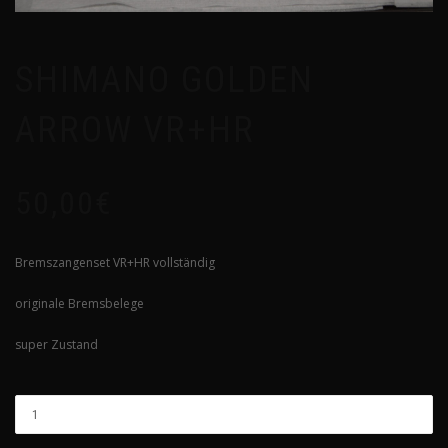
SHIMANO GOLDEN
ARROW VR+HR
50,00
€
Bremszangenset VR+HR vollständig
originale Bremsbelege
super Zustand